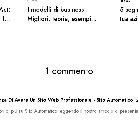
BLOG
BLOG
Act:
I modelli di business
5 segn
il
Migliori: teoria, esempi
tua az
tivo
pratici e casi di successo
sistem
1 commento
nza Di Avere Un Sito Web Professionale - Sito Automatico
ri di più su Sito Automatico leggendo il nostro articolo di present