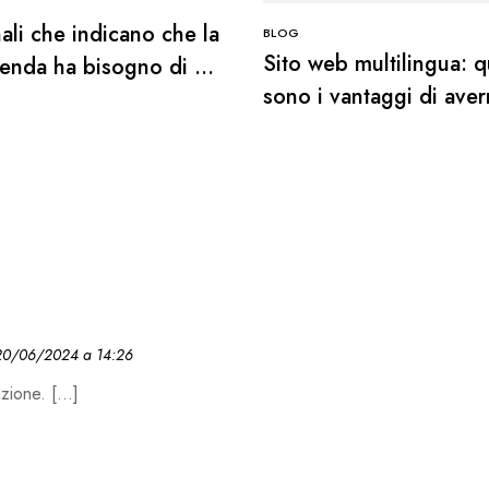
ali che indicano che la
BLOG
Sito web multilingua: q
ienda ha bisogno di un
sono i vantaggi di ave
a automatizzato
uno
20/06/2024 a 14:26
azione. […]