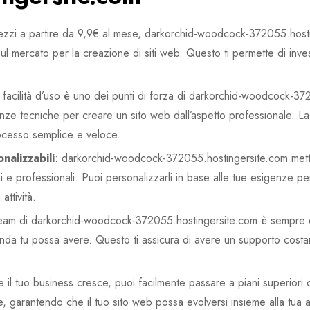
ezzi a partire da 9,9€ al mese, darkorchid-woodcock-372055.hosti
l mercato per la creazione di siti web. Questo ti permette di inves
a facilità d’uso è uno dei punti di forza di darkorchid-woodcock-3
e tecniche per creare un sito web dall’aspetto professionale. La p
ocesso semplice e veloce.
nalizzabili
: darkorchid-woodcock-372055.hostingersite.com mette
e professionali. Puoi personalizzarli in base alle tue esigenze p
attività.
 team di darkorchid-woodcock-372055.hostingersite.com è sempre di
da tu possa avere. Questo ti assicura di avere un supporto costan
il tuo business cresce, puoi facilmente passare a piani superiori 
, garantendo che il tuo sito web possa evolversi insieme alla tua att