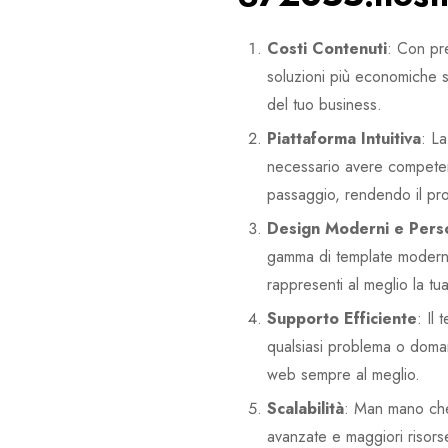
Costi Contenuti
: Con pr
soluzioni più economiche su
del tuo business.
Piattaforma Intuitiva
: L
necessario avere competenz
passaggio, rendendo il pr
Design Moderni e Perso
gamma di template moderni 
rappresenti al meglio la tua 
Supporto Efficiente
: Il
qualsiasi problema o doman
web sempre al meglio.
Scalabilità
: Man mano che 
avanzate e maggiori risorse