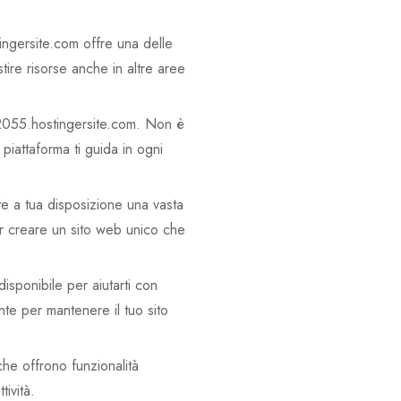
ngersite.com offre una delle
tire risorse anche in altre aree
72055.hostingersite.com. Non è
iattaforma ti guida in ogni
 a tua disposizione una vasta
er creare un sito web unico che
sponibile per aiutarti con
te per mantenere il tuo sito
che offrono funzionalità
ività.